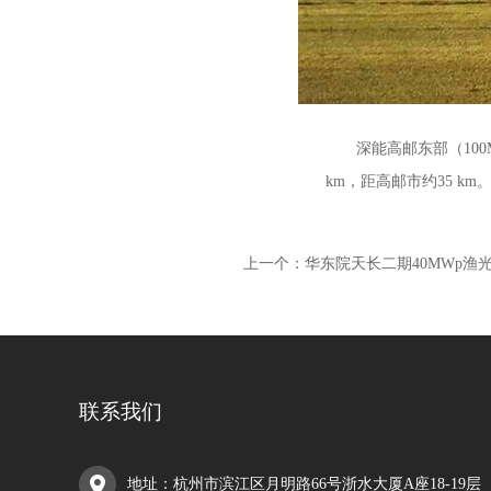
深能高邮东部（10
km，距高邮市约35 k
上一个：
华东院天长二期40MWp渔
联系我们
地址：
杭州市滨江区月明路66号浙水大厦A座18-19层