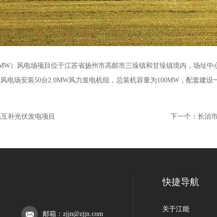
0MW）风电场项目位于江苏省扬州市高邮市三垛镇和甘垛镇境内，场址中
m。风电场安装50台2.0MW风力发电机组，总装机容量为100MW，配套建设一
光互补光伏发电项目
下一个：
长治市
快捷导航
关于江能
邮箱：
zjjn@zjjn.com